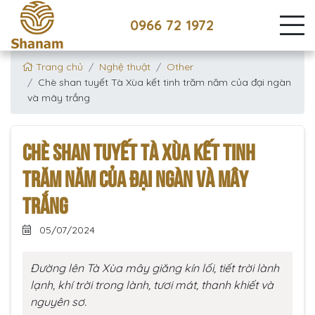
0966 72 1972
Trang chủ
Nghệ thuật
Other
Chè shan tuyết Tà Xùa kết tinh trăm năm của đại ngàn
và mây trắng
CHÈ SHAN TUYẾT TÀ XÙA KẾT TINH
TRĂM NĂM CỦA ĐẠI NGÀN VÀ MÂY
TRẮNG
05/07/2024
Đường lên Tà Xùa mây giăng kín lối, tiết trời lành
lạnh, khí trời trong lành, tươi mát, thanh khiết và
nguyên sơ.