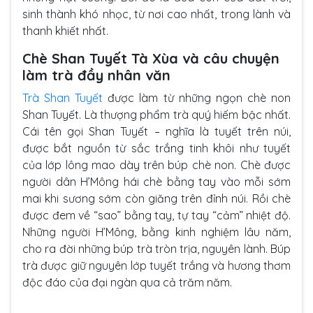
sinh thành khó nhọc, từ nơi cao nhất, trong lành và
thanh khiết nhất.
Chè Shan Tuyết Tà Xùa và câu chuyện
làm trà đầy nhân văn
Trà Shan Tuyết
được làm từ những ngọn chè non
Shan Tuyết. Là thượng phẩm trà quý hiếm bậc nhất.
Cái tên gọi Shan Tuyết – nghĩa là tuyết trên núi,
được bắt nguồn từ sắc trắng tinh khôi như tuyết
của lớp lông mao dày trên búp chè non. Chè được
người dân H’Mông hái chè bằng tay vào mỗi sớm
mai khi sương sớm còn giăng trên đỉnh núi. Rồi chè
được đem về “sao” bằng tay, tự tay “cảm” nhiệt độ.
Những người H’Mông, bằng kinh nghiệm lâu năm,
cho ra đời những búp trà tròn trịa, nguyên lành. Búp
trà được giữ nguyên lớp tuyết trắng và hương thơm
độc đáo của đại ngàn qua cả trăm năm.