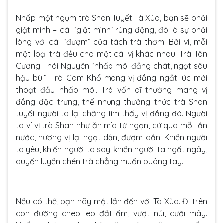
Nhấp một ngụm trà Shan Tuyết Tà Xùa, bạn sẽ phải
giật mình – cái “giật mình” rúng động, đó là sự phải
lòng với cái “đượm” của tách trà thơm. Bởi vì, mỗi
một loại trà đều cho một cái vị khác nhau. Trà Tân
Cương Thái Nguyên “nhấp môi đắng chát, ngọt sâu
hậu bùi”. Trà Cam Khổ mang vị đắng ngắt lúc mới
thoạt đầu nhấp môi. Trà vốn dĩ thường mang vị
đắng đặc trưng, thế nhưng thưởng thức trà Shan
tuyết người ta lại chẳng tìm thấy vị đắng đó. Người
ta ví vị trà Shan như ăn mía từ ngọn, cứ qua mỗi lần
nước, hương vị lại ngọt dần, đượm dần. Khiến người
ta yêu, khiến người ta say, khiến người ta ngất ngây,
quyến luyến chén trà chẳng muốn buông tay.
Nếu có thể, bạn hãy một lần đến với Tà Xùa. Đi trên
con đường cheo leo đất ẩm, vượt núi, cưỡi mây.