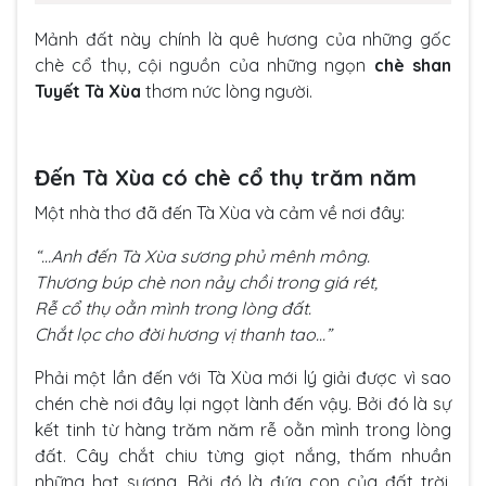
Mảnh đất này chính là quê hương của những gốc
chè cổ thụ, cội nguồn của những ngọn
chè shan
Tuyết Tà Xùa
thơm nức lòng người.
Đến Tà Xùa có chè cổ thụ trăm năm
Một nhà thơ đã đến Tà Xùa và cảm về nơi đây:
“…Anh đến Tà Xùa sương phủ mênh mông.
Thương búp chè non nảy chồi trong giá rét,
Rễ cổ thụ oằn mình trong lòng đất.
Chắt lọc cho đời hương vị thanh tao…”
Phải một lần đến với Tà Xùa mới lý giải được vì sao
chén chè nơi đây lại ngọt lành đến vậy. Bởi đó là sự
kết tinh từ hàng trăm năm rễ oằn mình trong lòng
đất. Cây chắt chiu từng giọt nắng, thấm nhuần
những hạt sương. Bởi đó là đứa con của đất trời,