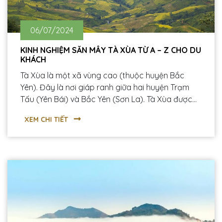
06/07/2024
KINH NGHIỆM SĂN MÂY TÀ XÙA TỪ A – Z CHO DU
KHÁCH
Tà Xùa là một xã vùng cao (thuộc huyện Bắc
Yên). Đây là nơi giáp ranh giữa hai huyện Trạm
Tấu (Yên Bái) và Bắc Yên (Sơn La). Tà Xùa được
biết đến là một địa điểm du lịch hấp dẫn để các
XEM CHI TIẾT
bạn trẻ có thể “săn mây” với địa danh “Sống Lưng
Khủng Long” và đỉnh Tà Xùa cao hơn 2800m.