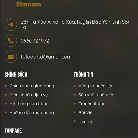
Bản Tà Xùa A, xã Tà Xùa, huyện Bắc Yên, tỉnh Sơn
La
0966 72 1972
tafood.ltd@gmail.com
CHÍNH SÁCH
THÔNG TIN
Chính sách giao hàng
Vùng nguyên liệu
Điều khoản dịch vụ
Sản xuất chế biến
Hệ thống của hàng
Truyền thông
Hướng dẫn mua hàng
Bài Viết
Liên hệ
FANPAGE