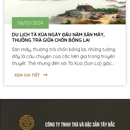
06/07/2024
DU LỊCH TÀ XÙA NGÀY ĐẦU NĂM SĂN MÂY,
THƯỞNG TRÀ GIỮA CHỐN BỒNG LAI
Săn mây, thưởng trà chốn bồng lai, những tưởng
đây là câu chuyện của các tiên gia trong truyền
thuyết. Thế nhưng đến với Tà Xùa (Sơn La) giấc
mơ thần tiên của bạn sẽ được hiện thực hóa. Du
XEM CHI TIẾT
lịch Tà Xùa ngày đầu năm bạn sẽ được trekking
“săn mây” giữa biển trời mờ ảo đầy mê hoặc.
Nhưng mỹ cảm được thăng hoa nhất phải là lúc
bạn thưởng thức tách trà Shan tuyết cổ thụ Tà
Xùa có một không hai giữa tiên cảnh, bồng lai.
CÔNG TY TNHH TRÀ VÀ ĐẶC SẢN TÂY BẮC