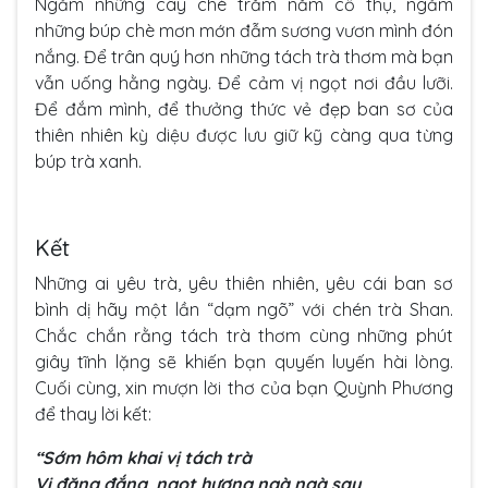
Ngắm những cây chè trăm năm cổ thụ, ngắm
những búp chè mơn mớn đẫm sương vươn mình đón
nắng. Để trân quý hơn những tách trà thơm mà bạn
vẫn uống hằng ngày. Để cảm vị ngọt nơi đầu lưỡi.
Để đắm mình, để thưởng thức vẻ đẹp ban sơ của
thiên nhiên kỳ diệu được lưu giữ kỹ càng qua từng
búp trà xanh.
Kết
Những ai yêu trà, yêu thiên nhiên, yêu cái ban sơ
bình dị hãy một lần “dạm ngõ” với chén trà Shan.
Chắc chắn rằng tách trà thơm cùng những phút
giây tĩnh lặng sẽ khiến bạn quyến luyến hài lòng.
Cuối cùng, xin mượn lời thơ của bạn Quỳnh Phương
để thay lời kết:
“Sớm hôm khai vị tách trà
Vị đăng đắng, ngọt hương ngà ngà say