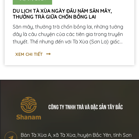
DU LỊCH TÀ XÙA NGÀY ĐẦU NĂM SĂN MÂY,
THƯỞNG TRÀ GIỮA CHỐN BỒNG LAI
Săn mây, thưởng trà chốn bồng lai, những tưởng
đây là câu chuyện của các tiên gia trong truyền
thuyết. Thế nhưng đến với Tà Xùa (Sơn La) giấc
mơ thần tiên của bạn sẽ được hiện thực hóa. Du
XEM CHI TIẾT
lịch Tà Xùa ngày đầu năm bạn sẽ được trekking
“săn mây” giữa biển trời mờ ảo đầy mê hoặc.
Nhưng mỹ cảm được thăng hoa nhất phải là lúc
bạn thưởng thức tách trà Shan tuyết cổ thụ Tà
Xùa có một không hai giữa tiên cảnh, bồng lai.
CÔNG TY TNHH TRÀ VÀ ĐẶC SẢN TÂY BẮC
Bản Tà Xùa A, xã Tà Xùa, huyện Bắc Yên, tỉnh Sơn