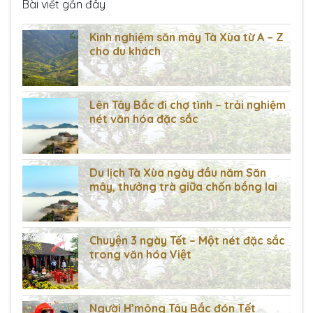
Bài viết gần đây
Kinh nghiệm săn mây Tà Xùa từ A – Z
cho du khách
Lên Tây Bắc đi chợ tình – trải nghiệm
nét văn hóa đặc sắc
Du lịch Tà Xùa ngày đầu năm Săn
mây, thưởng trà giữa chốn bồng lai
Chuyện 3 ngày Tết – Một nét đặc sắc
trong văn hóa Việt
Người H’mông Tây Bắc đón Tết