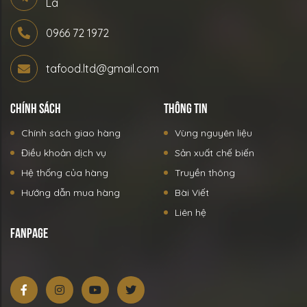
La
0966 72 1972
tafood.ltd@gmail.com
CHÍNH SÁCH
THÔNG TIN
Chính sách giao hàng
Vùng nguyên liệu
Điều khoản dịch vụ
Sản xuất chế biến
Hệ thống của hàng
Truyền thông
Hướng dẫn mua hàng
Bài Viết
Liên hệ
FANPAGE