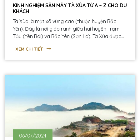
KINH NGHIỆM SĂN MÂY TÀ XÙA TỪ A – Z CHO DU
KHÁCH
Tà Xùa là một xã vùng cao (thuộc huyện Bắc
Yên). Đây là nơi giáp ranh giữa hai huyện Trạm
Tấu (Yên Bái) và Bắc Yên (Sơn La). Tà Xùa được
biết đến là một địa điểm du lịch hấp dẫn để các
XEM CHI TIẾT
bạn trẻ có thể “săn mây” với địa danh “Sống Lưng
Khủng Long” và đỉnh Tà Xùa cao hơn 2800m.
06/07/2024