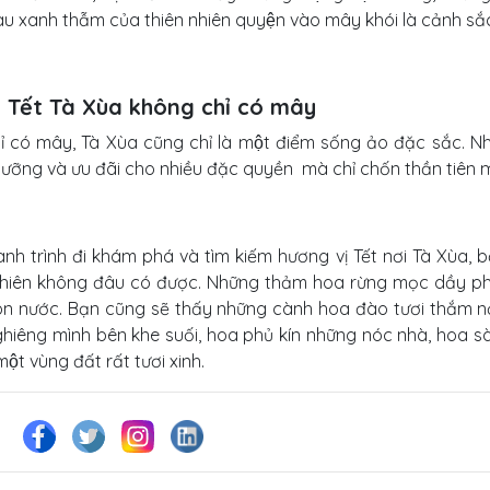
̀u xanh thẫm của thiên nhiên quyện vào mây khói là cảnh sắc
 Tết Tà Xùa không chỉ có mây
ỉ có mây, Tà Xùa cũng chỉ là một điểm sống ảo đặc sắc. 
ỡng và ưu đãi cho nhiều đặc quyền mà chỉ chốn thần tiên mơ
̀nh trình đi khám phá và tìm kiếm hương vị Tết nơi Tà Xùa,
hiên không đâu có được. Những thảm hoa rừng mọc dầy phủ 
n nước. Bạn cũng sẽ thấy những cành hoa đào tươi thắm 
iêng mình bên khe suối, hoa phủ kín những nóc nhà, hoa sà
i một vùng đất rất tươi xinh.