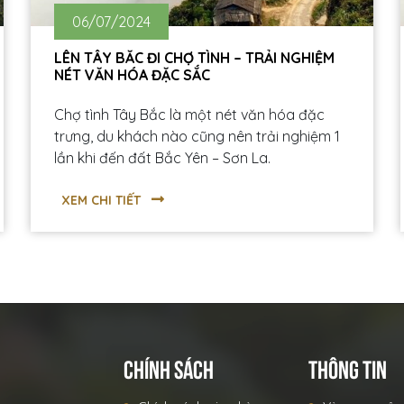
06/07/2024
LÊN TÂY BẮC ĐI CHỢ TÌNH – TRẢI NGHIỆM
NÉT VĂN HÓA ĐẶC SẮC
Chợ tình Tây Bắc là một nét văn hóa đặc
trưng, du khách nào cũng nên trải nghiệm 1
lần khi đến đất Bắc Yên – Sơn La.
XEM CHI TIẾT
CHÍNH SÁCH
THÔNG TIN