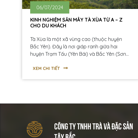
06/07/2024
KINH NGHIỆM SĂN MÂY TÀ XÙA TỪ A – Z
CHO DU KHÁCH
Tà Xùa là một xã vùng cao (thuộc huyện
Bắc Yên). Đây là nơi giáp ranh giữa hai
huyện Trạm Tấu (Yên Bái) và Bắc Yên (Sơn
La). Tà Xùa được biết đến là một địa điểm du
lịch hấp dẫn để các bạn trẻ có thể “săn
XEM CHI TIẾT
mây” với địa danh “Sống Lưng Khủng Long”
và đỉnh Tà Xùa cao hơn 2800m.
CÔNG TY TNHH TRÀ VÀ ĐẶC SẢN
TÂY BẮC