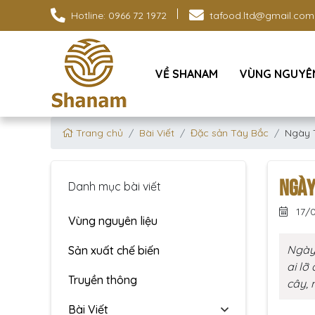
Hotline: 0966 72 1972
tafood.ltd@gmail.com
VỀ SHANAM
VÙNG NGUYÊN
Trang chủ
Bài Viết
Đặc sản Tây Bắc
Ngày T
NGÀY
Danh mục bài viết
17/
Vùng nguyên liệu
Ngày 
Sản xuất chế biến
ai lơ
Truyền thông
cây, 
Bài Viết