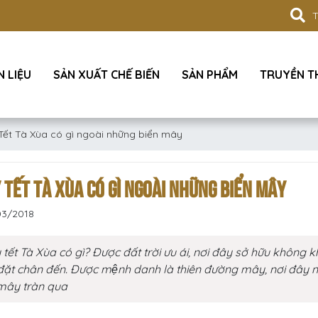
 LIỆU
SẢN XUẤT CHẾ BIẾN
SẢN PHẨM
TRUYỀN 
ết Tà Xùa có gì ngoài những biển mây
 TẾT TÀ XÙA CÓ GÌ NGOÀI NHỮNG BIỂN MÂY
03/2018
tết Tà Xùa có gì? Được đất trời ưu ái, nơi đây sở hữu không k
̃ đặt chân đến. Được mệnh danh là thiên đường mây, nơi đây n
mây tràn qua