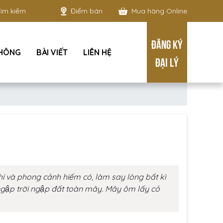
Điểm bán
Mua hàng Online
ĐĂNG KÝ
THÔNG
BÀI VIẾT
LIÊN HỆ
ĐẠI LÝ
hí và phong cảnh hiếm có, làm say lòng bất kì
gập trời ngập đất toàn mây. Mây ôm lấy cỏ