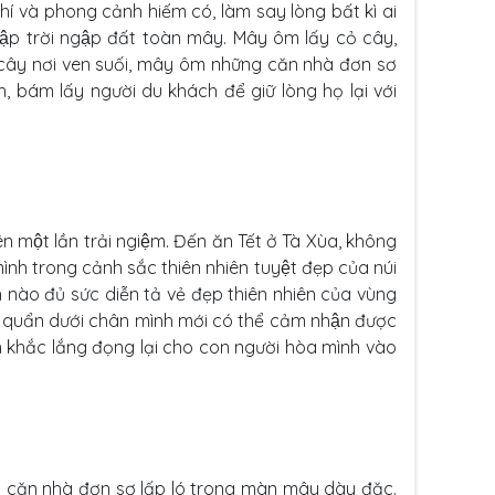
hí và phong cảnh hiếm có, làm say lòng bất kì ai
̣p trời ngập đất toàn mây. Mây ôm lấy cỏ cây,
nh cây nơi ven suối, mây ôm những căn nhà đơn sơ
ám lấy người du khách để giữ lòng họ lại với
ên một lần trải ngiệm. Đến ăn Tết ở Tà Xùa, không
mình trong cảnh sắc thiên nhiên tuyệt đẹp của núi
nào đủ sức diễn tả vẻ đẹp thiên nhiên của vùng
h quẩn dưới chân mình mới có thể cảm nhận được
h khắc lắng đọng lại cho con người hòa mình vào
̃ng căn nhà đơn sơ lấp ló trong màn mây dày đặc.