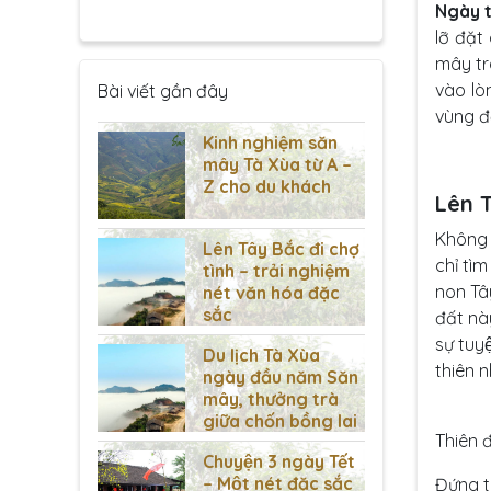
Ngày t
lỡ đặ
mây tra
vào lo
Bài viết gần đây
vùng đâ
Kinh nghiệm săn
mây Tà Xùa từ A –
Z cho du khách
Lên T
Không co
Lên Tây Bắc đi chợ
chỉ ti
tình – trải nghiệm
non Tây
nét văn hóa đặc
sắc
đất na
sự tuy
Du lịch Tà Xùa
thiên n
ngày đầu năm Săn
mây, thưởng trà
giữa chốn bồng lai
Thiên 
Chuyện 3 ngày Tết
– Một nét đặc sắc
Đứng t