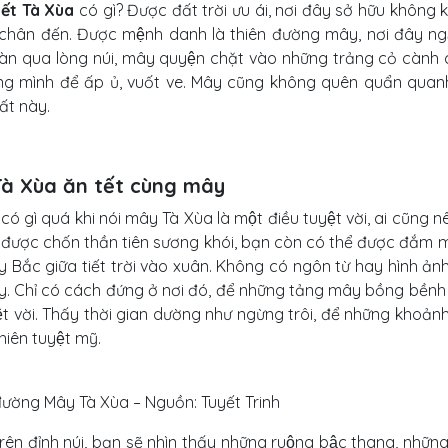
ết Tà Xùa
có gì? Được đất trời ưu ái, nơi đây sở hữu không k
t chân đến. Được mệnh danh là thiên đường mây, nơi đây ngâ
̀n qua lòng núi, mây quyện chặt vào những trảng cỏ cà
̀ng mình để ấp ủ, vuốt ve. Mây cũng không quên quẩn quanh, b
́t này.
à Xùa ăn tết cùng mây
́ gì quá khi nói mây Tà Xùa là một điều tuyệt vời, ai cũng n
̀m được chốn thần tiên sương khói, bạn còn có thể được đắm 
 Bắc giữa tiết trời vào xuân. Không có ngôn từ hay hình ảnh 
̀y. Chỉ có cách đứng ở nơi đó, để những tảng mây bồng bền
ệt vời. Thấy thời gian dường như ngừng trôi, để những khoản
hiên tuyệt mỹ.
đường Mây Tà Xùa – Nguồn: Tuyết Trinh
rên đỉnh núi, bạn sẽ nhìn thấy những ruộng bậc thang, như