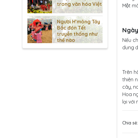
trong văn hóa Việt
Một ma
Người H’mông Tây
Bắc đón Tết
Ngày
truyền thống như
thế nào
Nếu ch
dung dư
Trên ha
thiên n
cây, no
Hoa ngh
lại vớ
Chia sẻ: