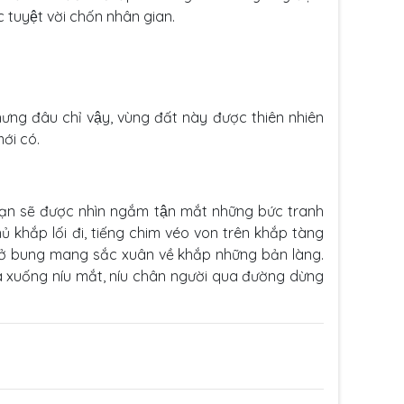
 tuyệt vời chốn nhân gian.
Nhưng đâu chỉ vậy, vùng đất này được thiên nhiên
́i có.
 bạn sẽ được nhìn ngắm tận mắt những bức tranh
khắp lối đi, tiếng chim véo von trên khắp tàng
nở bung mang sắc xuân về khắp những bản làng.
 xuống níu mắt, níu chân người qua đường dừng