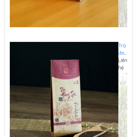
Trà
đen
–
Liên
Thả
hệ
o
Hồ
ng
trà
(Túi
100
g)