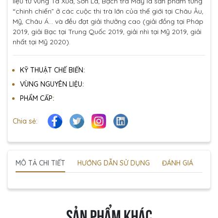
liệu từ vùng Tà Xùa, Sơn La, Bạch trà Mây là sản phẩm từng
“chinh chiến” ở các cuộc thi trà lớn của thế giới tại Châu Âu,
Mỹ, Châu Á… và đều đạt giải thưởng cao (giải đồng tại Pháp
2019, giải Bạc tại Trung Quốc 2019, giải nhì tại Mỹ 2019, giải
nhất tại Mỹ 2020).
KỸ THUẬT CHẾ BIẾN
:
VÙNG NGUYÊN LIỆU
:
PHẨM CẤP
:
Chia sẻ:
MÔ TẢ CHI TIẾT
HƯỚNG DẪN SỬ DỤNG
ĐÁNH GIÁ
SẢN PHẨM KHÁC