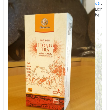
đen
–
Liên
Hồ
hệ
ng
trà
Sha
n
hảo
hạn
g
(Hộ
p
100
gr)