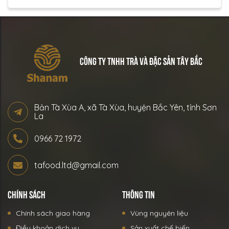
CÔNG TY TNHH TRÀ VÀ ĐẶC SẢN TÂY BẮC
Bản Tà Xùa A, xã Tà Xùa, huyện Bắc Yên, tỉnh Sơn
La
0966 72 1972
tafood.ltd@gmail.com
CHÍNH SÁCH
THÔNG TIN
Chính sách giao hàng
Vùng nguyên liệu
Điều khoản dịch vụ
Sản xuất chế biến