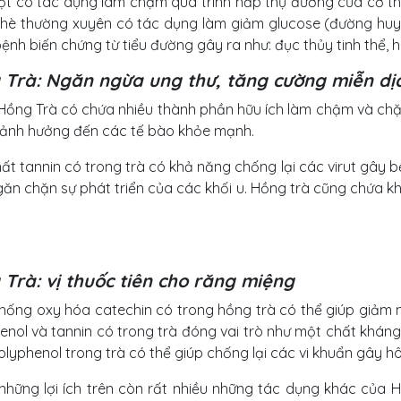
ột có tác dụng làm chậm quá trình hấp thụ đường của cơ thể.
hè thường xuyên có tác dụng làm giảm glucose (đường huyế
ệnh biến chứng từ tiểu đường gây ra như: đục thủy tinh thể, hoạ
 Trà: Ngăn ngừa ung thư, tăng cường miễn dị
Hồng Trà có chứa nhiều thành phần hữu ích làm chậm và chặn
ảnh hưởng đến các tế bào khỏe mạnh.
ất tannin có trong trà có khả năng chống lại các virut gây 
găn chặn sự phát triển của các khối u. Hồng trà cũng chứa 
Trà: vị thuốc tiên cho răng miệng
hống oxy hóa catechin có trong hồng trà có thể giúp giảm 
enol và tannin có trong trà đóng vai trò như một chất kháng
olyphenol trong trà có thể giúp chống lại các vi khuẩn gây hô
những lợi ích trên còn rất nhiều những tác dụng khác của H