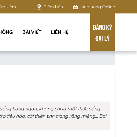
Điểm bán
Mua hàng Online
ĐĂNG KÝ
THÔNG
BÀI VIẾT
LIÊN HỆ
ĐẠI LÝ
c sống hàng ngày, không chỉ là một thức uống
 tiêu hóa, cải thiện tình trạng răng miệng… Bài