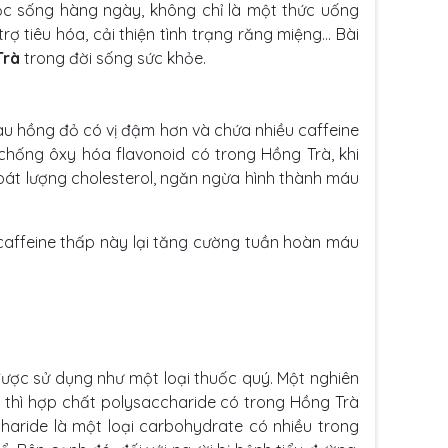
uộc sống hàng ngày, không chỉ là một thức uống
ợ tiêu hóa, cải thiện tình trạng răng miệng… Bài
Trà
trong đời sống sức khỏe.
àu hồng đỏ có vị đậm hơn và chứa nhiều caffeine
chống ôxy hóa flavonoid có trong Hồng Trà, khi
át lượng cholesterol, ngăn ngừa hình thành máu
caffeine thấp này lại tăng cường tuần hoàn máu
được sử dụng như một loại thuốc quý. Một nghiên
 thì hợp chất polysaccharide có trong Hồng Trà
charide là một loại carbohydrate có nhiều trong