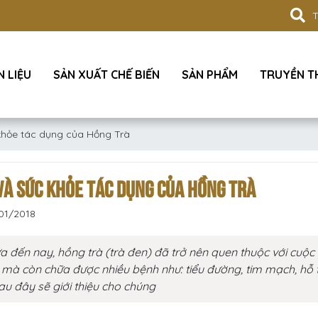
 LIỆU
SẢN XUẤT CHẾ BIẾN
SẢN PHẨM
TRUYỀN 
khỏe tác dụng của Hồng Trà
VÀ SỨC KHỎE TÁC DỤNG CỦA HỒNG TRÀ
01/2018
a đến nay, hồng trà (trà đen) đã trở nên quen thuộc với cuộ
mà còn chữa được nhiều bệnh như: tiểu đường, tim mạch, hỗ trợ
sau đây sẽ giới thiệu cho chúng