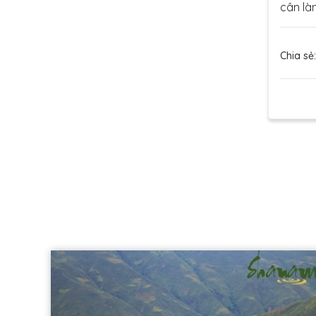
cân là
Chia sẻ: