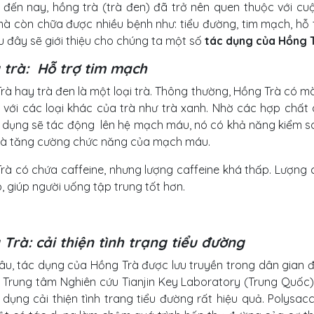
 đến nay, hồng trà (trà đen) đã trở nên quen thuộc với c
à còn chữa được nhiều bệnh như: tiểu đường, tim mạch, hỗ tr
au đây sẽ giới thiệu cho chúng ta một số
tác dụng của Hồng 
 trà: Hỗ trợ tim mạch
rà hay trà đen là một loại trà. Thông thường, Hồng Trà có m
 với các loại khác của trà như trà xanh. Nhờ các hợp chất 
 dụng sẽ tác động lên hệ mạch máu, nó có khả năng kiểm so
à tăng cường chức năng của mạch máu.
rà có chứa caffeine, nhưng lượng caffeine khá thấp. Lượng 
, giúp người uống tập trung tốt hơn.
Trà: cải thiện tình trạng tiểu đường
lâu, tác dụng của Hồng Trà được lưu truyền trong dân gian 
i Trung tâm Nghiên cứu Tianjin Key Laboratory (Trung Quốc)
 dụng cải thiện tình trang tiểu đường rất hiệu quả. Polysac