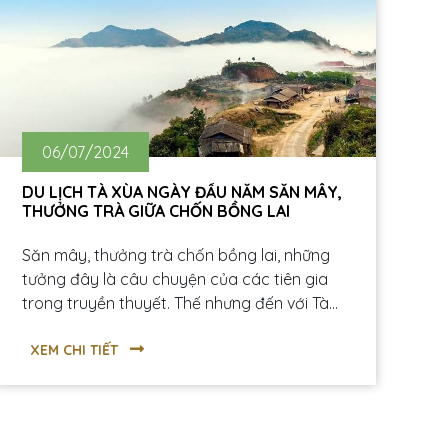
06/07/2024
DU LỊCH TÀ XÙA NGÀY ĐẦU NĂM SĂN MÂY,
THƯỞNG TRÀ GIỮA CHỐN BỒNG LAI
Săn mây, thưởng trà chốn bồng lai, những
tưởng đây là câu chuyện của các tiên gia
trong truyền thuyết. Thế nhưng đến với Tà
Xùa (Sơn La) giấc mơ thần tiên của bạn sẽ
được hiện thực hóa. Du lịch Tà Xùa ngày đầu
XEM CHI TIẾT
năm bạn sẽ được trekking “săn mây” giữa
biển trời mờ ảo đầy mê hoặc. Nhưng mỹ
cảm được thăng hoa nhất phải là lúc bạn
thưởng thức tách trà Shan tuyết cổ thụ Tà