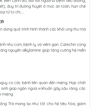
 Bên cạnh đó, đối với người bị bệnh tiểu đường,
t), duy trì đường huyết ở mức an toàn, hạn chế
i tử tứ chi…..
ch
 đứng quá trình hình thành các khối ung thư mà
bệnh như cúm, bệnh lỵ và viêm gan. Catechin cũng
kháng nguyên alkylamine giúp tăng cường hệ miễn
nguy cơ các bệnh liên quan đến miệng. Hợp chất
 sinh giúp ngăn ngừa vi khuẩn gây sâu răng, các
i miệng.
ồng Trà mang lại như: tốt cho hệ tiêu hóa, giảm