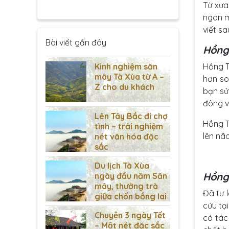
Từ xưa
ngon m
viết s
Bài viết gần đây
Hồng
Kinh nghiệm săn
Hồng T
mây Tà Xùa từ A –
hơn so
Z cho du khách
bạn sử
đông v
Lên Tây Bắc đi chợ
Hồng T
tình – trải nghiệm
lên não
nét văn hóa đặc
sắc
Du lịch Tà Xùa
Hồng 
ngày đầu năm Săn
mây, thưởng trà
Đã tư 
giữa chốn bồng lai
cứu tạ
Chuyện 3 ngày Tết
có tác
– Một nét đặc sắc