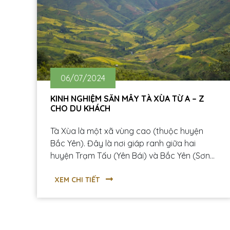
06/07/2024
KINH NGHIỆM SĂN MÂY TÀ XÙA TỪ A – Z
CHO DU KHÁCH
Tà Xùa là một xã vùng cao (thuộc huyện
Bắc Yên). Đây là nơi giáp ranh giữa hai
huyện Trạm Tấu (Yên Bái) và Bắc Yên (Sơn
La). Tà Xùa được biết đến là một địa điểm du
lịch hấp dẫn để các bạn trẻ có thể “săn
XEM CHI TIẾT
mây” với địa danh “Sống Lưng Khủng Long”
và đỉnh Tà Xùa cao hơn 2800m.