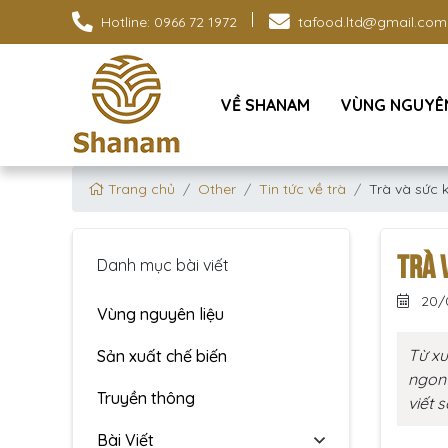
Hotline: 0966 72 1972
tafood.ltd@gmail.com
VỀ SHANAM
VÙNG NGUYÊN
Trang chủ
Other
Tin tức về trà
Trà và sức 
TRÀ 
Danh mục bài viết
20/
Vùng nguyên liệu
Từ xư
Sản xuất chế biến
ngon 
Truyền thông
viết 
Bài Viết