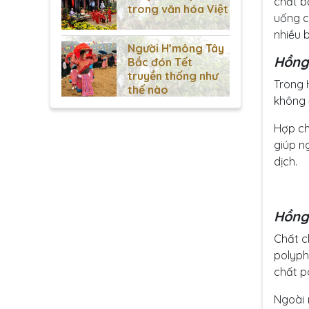
chất b
trong văn hóa Việt
uống c
nhiều b
Người H’mông Tây
Hồng
Bắc đón Tết
truyền thống như
Trong 
thế nào
không 
Hợp ch
giúp n
dịch.
Hồng 
Chất c
polyph
chất p
Ngoài 