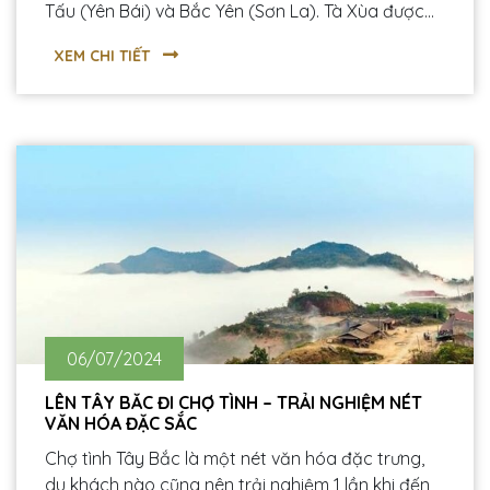
Tấu (Yên Bái) và Bắc Yên (Sơn La). Tà Xùa được
biết đến là một địa điểm du lịch hấp dẫn để các
XEM CHI TIẾT
bạn trẻ có thể “săn mây” với địa danh “Sống Lưng
Khủng Long” và đỉnh Tà Xùa cao hơn 2800m.
06/07/2024
LÊN TÂY BẮC ĐI CHỢ TÌNH – TRẢI NGHIỆM NÉT
VĂN HÓA ĐẶC SẮC
Chợ tình Tây Bắc là một nét văn hóa đặc trưng,
du khách nào cũng nên trải nghiệm 1 lần khi đến