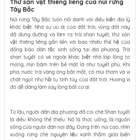
Thứ sản vật thiêng liêng của núi rừng
Tây Bắc
Núi rừng Tây Bắc luôn nổi danh với điều kiện địa lý
khác biệt. Nhờ sự ưu ái của đất trời, vùng đất này
đã dung dưỡng và làm ra trà shan tuyết, thứ sản
vật thiêng liêng gắn liền với bao nhiêu thế hệ của
đồng bào dân tộc sinh sống tại địa phương. Trà
shan tuyết có vẻ ngoài khác biệt nhờ lớp lông tơ
mỏng, mịn bám trên bề mặt lá như tuyết phủ. Khi
pha, nước trà vàng óng bắt mắt, có mùi thơm và vị
chát ngọt như hội tụ tinh túy của đất trời. Hương vị
đó dễ dàng làm say lòng bất cứ ai.
Từ lâu, người dân địa phương đã coi chè Shan tuyết
là điều không thể thiếu. Nó là thức uống, là nguồn
sống của người dân nơi đây. Đứng trên núi cao, nhìn
xuống rừng chè nguyên liệu xanh thẫm giữa biển