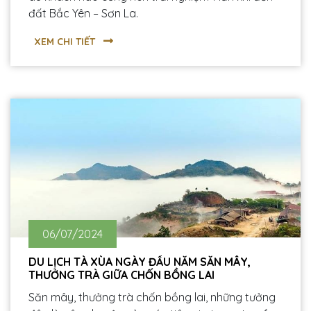
đất Bắc Yên – Sơn La.
XEM CHI TIẾT
06/07/2024
DU LỊCH TÀ XÙA NGÀY ĐẦU NĂM SĂN MÂY,
THƯỞNG TRÀ GIỮA CHỐN BỒNG LAI
Săn mây, thưởng trà chốn bồng lai, những tưởng