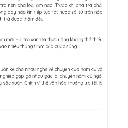
trà nên pha loại ấm nào. Trước khi pha trà phải
ng đậy nắp kín tiếp tục rót nước sôi từ trên nắp
h trà được thấm đều.
m mới. Bởi trà xanh là thức uống không thể thiếu
bao nhiêu thăng trầm của cuộc sống.
 quần kể cho nhau nghe về chuyện của năm cũ và
 nghiệp gặp gỡ nhau gác lại chuyện năm cũ ngồi
sắc xuân. Chính vì thế văn hóa thưởng trà tết là