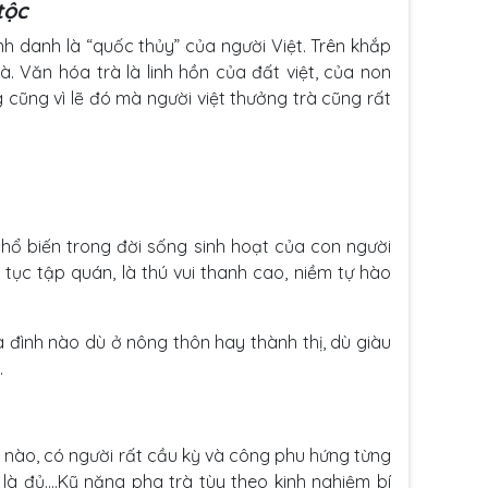
tộc
 danh là “quốc thủy” của người Việt. Trên khắp
. Văn hóa trà là linh hồn của đất việt, của non
g cũng vì lẽ đó mà người việt thưởng trà cũng rất
phổ biến trong đời sống sinh hoạt của con người
tục tập quán, là thú vui thanh cao, niềm tự hào
 đình nào dù ở nông thôn hay thành thị, dù giàu
.
nào, có người rất cầu kỳ và công phu hứng từng
 là đủ….Kỹ năng pha trà tùy theo kinh nghiệm bí