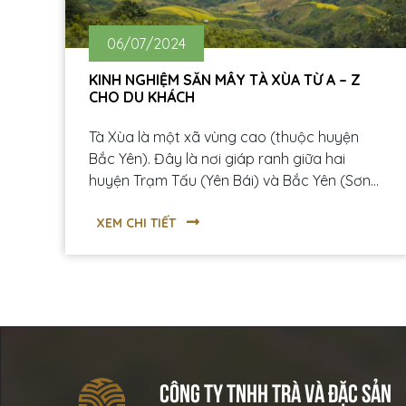
06/07/2024
KINH NGHIỆM SĂN MÂY TÀ XÙA TỪ A – Z
CHO DU KHÁCH
Tà Xùa là một xã vùng cao (thuộc huyện
Bắc Yên). Đây là nơi giáp ranh giữa hai
huyện Trạm Tấu (Yên Bái) và Bắc Yên (Sơn
La). Tà Xùa được biết đến là một địa điểm du
lịch hấp dẫn để các bạn trẻ có thể “săn
XEM CHI TIẾT
mây” với địa danh “Sống Lưng Khủng Long”
và đỉnh Tà Xùa cao hơn 2800m.
CÔNG TY TNHH TRÀ VÀ ĐẶC SẢN