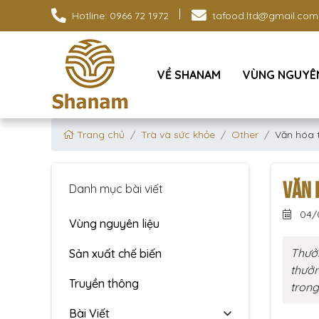
Hotline: 0966 72 1972
tafood.ltd@gmail.com
VỀ SHANAM
VÙNG NGUYÊN
Trang chủ
Trà và sức khỏe
Other
Văn hóa 
VĂN 
Danh mục bài viết
04/
Vùng nguyên liệu
Thưởn
Sản xuất chế biến
thưởn
Truyền thông
trong
Bài Viết