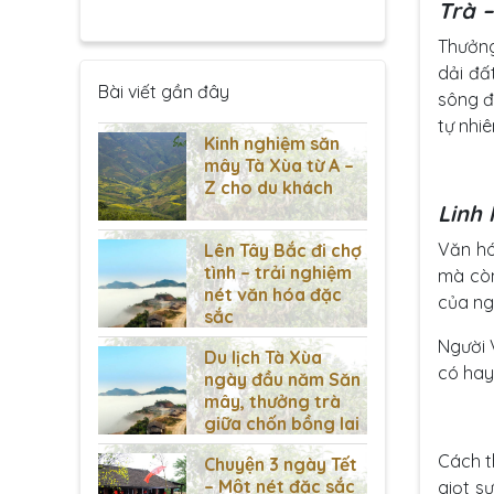
Trà –
Thưởng
dải đấ
Bài viết gần đây
sông đ
tự nhi
Kinh nghiệm săn
mây Tà Xùa từ A –
Z cho du khách
Linh 
Văn hó
Lên Tây Bắc đi chợ
tình – trải nghiệm
mà còn
nét văn hóa đặc
của ngư
sắc
Người 
Du lịch Tà Xùa
có hay
ngày đầu năm Săn
mây, thưởng trà
giữa chốn bồng lai
Cách t
Chuyện 3 ngày Tết
– Một nét đặc sắc
giọt s