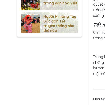
trong văn hóa Việt
quyết 
tráng 
xuống 
Người H’mông Tây
Bắc đón Tết
Tết 
truyền thống như
thế nào
Chính 
trong 
Trong 
những 
lại bê
một né
Chia sẻ: