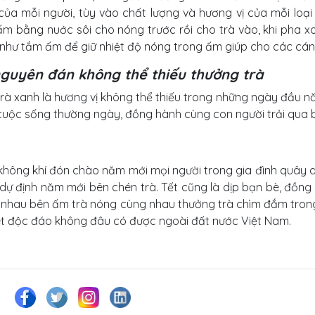
của mỗi người, tùy vào chất lượng và hương vị của mỗi loại 
ấm bằng nuớc sôi cho nóng trước rồi cho trà vào, khi pha xo
như tắm ấm để giữ nhiệt độ nóng trong ấm giúp cho các cán
nguyên đán không thể thiếu thưởng trà
trà xanh là hương vị không thể thiếu trong những ngày đầu nă
cuộc sống thường ngày, đồng hành cùng con người trải qua 
không khí đón chào năm mới mọi người trong gia đình quây
dự định năm mới bên chén trà. Tết cũng là dịp bạn bè, đồng
n nhau bên ấm trà nóng cùng nhau thưởng trà chìm đắm trong 
t độc đáo không đâu có được ngoài đất nước Việt Nam.