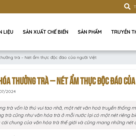
 LIỆU
SẢN XUẤT CHẾ BIẾN
SẢN PHẨM
TRUYỀN 
thưởng trà – Nét ẩm thực độc đáo của người Việt
HÓA THƯỞNG TRÀ – NÉT ẨM THỰC ĐỘC ĐÁO CỦA 
07/2024
g trà vốn là thú vui tao nhã, một nét văn hoá truyền thống
g trà cũng như văn hóa trà ở mỗi nước lại có một nét riêng b
 cái chung của văn hóa trà thế giới và cũng mang những nét 