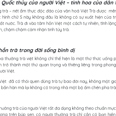
 Quốc thủy của người Việt – tinh hoa của dân 
 trà – nét ẩm thực độc đáo của văn hoá Việt Trà được mênh
t hình chữ S này không đâu là không có sự xuất hiện của trà
ất nước. Trà đi vào tâm hồn Việt một cách tự nhiên, tĩnh lặn
ên, chậm chậm cảm nhận tinh túy trà.
hồn trà trong đời sống bình dị
a thưởng trà việt không chỉ thể hiện là một thứ thức uống 
 trở thành một thứ quan trọng và thiêng liêng trong phong 
ời Việt.
Việt đã có thói quen dùng trà tự bao đời nay, không một gia
 bần hàn mà lại không có trong nhà một bộ ấm chén pha trà
hưởng trà của người Việt rất đa dạng không theo chuẩn mực 
ương trên búp sen, có người thưởng trà chỉ cần có bạn hiền