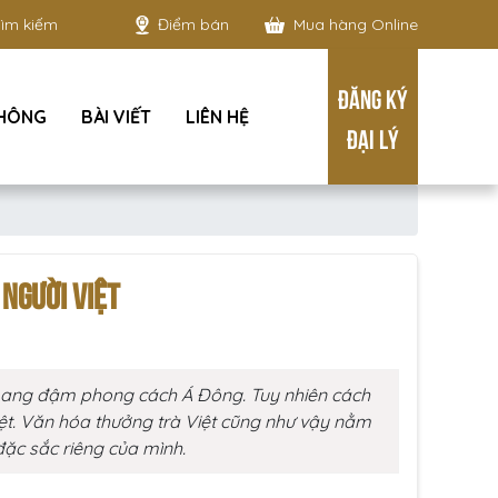
Điểm bán
Mua hàng Online
ĐĂNG KÝ
THÔNG
BÀI VIẾT
LIÊN HỆ
ĐẠI LÝ
NGƯỜI VIỆT
 mang đậm phong cách Á Đông. Tuy nhiên cách
iệt. Văn hóa thưởng trà Việt cũng như vậy nằm
đặc sắc riêng của mình.