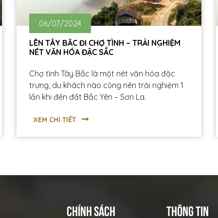
06/07/2024
LÊN TÂY BẮC ĐI CHỢ TÌNH – TRẢI NGHIỆM
NÉT VĂN HÓA ĐẶC SẮC
Chợ tình Tây Bắc là một nét văn hóa đặc
trưng, du khách nào cũng nên trải nghiệm 1
lần khi đến đất Bắc Yên – Sơn La.
XEM CHI TIẾT
CHÍNH SÁCH
THÔNG TIN